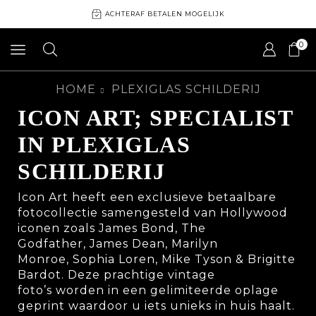
ACHTERAF BETALEN MOGELIJK
0
HOME
PLEXIGLAS SCHILDERIJ
ICON ART; SPECIALIST
IN PLEXIGLAS
SCHILDERIJ
Icon Art
heeft een exclusieve betaalbare
fotocollectie samengesteld van Hollywood
iconen zoals
James Bond
,
The
Godfather
,
James Dean
,
Marilyn
Monroe
,
Sophia Loren
,
Mike Tyson
&
Brigitte
Bardot
. Deze prachtige
vintage
foto’s
worden in een gelimiteerde oplage
geprint waardoor u iets unieks in huis haalt.