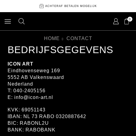
ACHTERAF BETALEN MOGELIJK
0
HOME
CONTACT
BEDRIJFSGEGEVENS
ICON ART
Eindhovenseweg 169
5552 AB Valkenswaard
Nederland
T: 040-2405156
E:
info@icon-art.nl
KVK: 69051143
IBAN: NL 73 RABO 0320887642
BIC: RABONL2U
BANK: RABOBANK