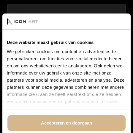
Telefoon
Deze website maakt gebruik van cookies
E-mail
*
We gebruiken cookies om content en advertenties te
personaliseren, om functies voor social media te bieden
en om ons websiteverkeer te analyseren. Ook delen we
Bericht
*
informatie over uw gebruik van onze site met onze
partners voor social media, adverteren en analyse. Deze
partners kunnen deze gegevens combineren met andere
informatie die u aan ze heeft verstrekt of die ze hebben
verzameld op basis van uw gebruik van hun services.
Accepteren en doorgaan