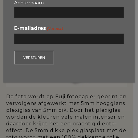
wordt verlijmd, is het vanaf de zijkant niet
Achternaam
zichtbaar. Het achterprofiel zorgt tevens
voor extra stabiliteit en voorkomt dat het
paneel krom kan trekken.
E-mailadres
(Vereist)
PLEXIGLAS 5MM:
De foto wordt op Fuji fotopapier geprint en
vervolgens afgewerkt met 5mm hoogglans
plexiglas van 5mm dik. Door het plexiglas
worden de kleuren vele malen intenser en
daardoor krijgt het een prachtig diepte-
effect. De 5mm dikke plexiglasplaat met de
foto wordt met een 100% dekkende folie