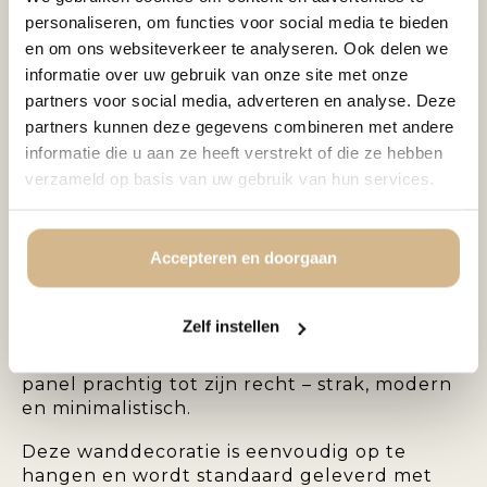
velvet afwerking geeft het kunstwerk diepte
personaliseren, om functies voor social media te bieden
en karakter, en maakt het een echte
en om ons websiteverkeer te analyseren. Ook delen we
blikvanger aan de muur.
informatie over uw gebruik van onze site met onze
Het
velvet deco panel
is een stijlvolle keuze
partners voor social media, adverteren en analyse. Deze
voor moderne, klassieke of hotel chique
partners kunnen deze gegevens combineren met andere
interieurs. De kleuren komen extra intens en
informatie die u aan ze heeft verstrekt of die ze hebben
rijk over op het fluweel, wat het kunstwerk
verzameld op basis van uw gebruik van hun services.
een unieke uitstraling geeft.
U heeft de keuze om het paneel te laten
Accepteren en doorgaan
voorzien van een
zwarte luxe baklijst
. Deze
lijst omlijst het velvet panel op verfijnde
wijze en versterkt het zwevende effect,
Zelf instellen
zonder afbreuk te doen aan het kunstwerk
zelf. Ook zonder lijst komt het velvet deco
panel prachtig tot zijn recht – strak, modern
en minimalistisch.
Deze wanddecoratie is eenvoudig op te
hangen en wordt standaard geleverd met