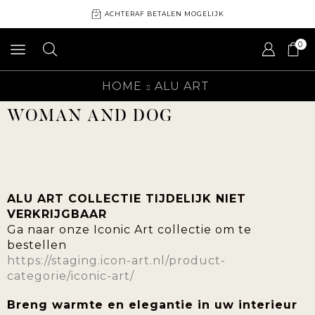
ACHTERAF BETALEN MOGELIJK
0
HOME
ALU ART
WOMAN AND DOG
ALU ART COLLECTIE TIJDELIJK NIET
VERKRIJGBAAR
Ga naar onze Iconic Art collectie om te
bestellen
https://staging.icon-art.nl/product-
categorie/iconic-art/
Breng warmte en elegantie in uw interieur