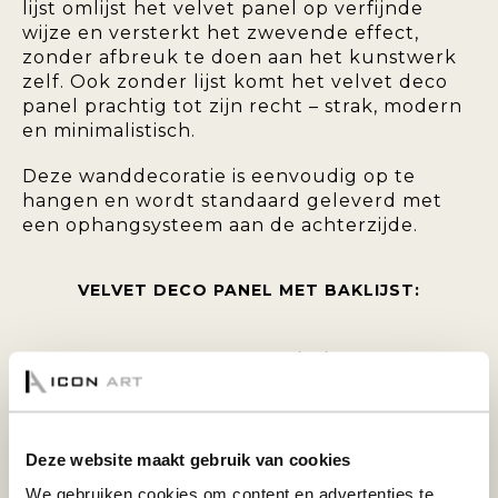
lijst omlijst het velvet panel op verfijnde
wijze en versterkt het zwevende effect,
zonder afbreuk te doen aan het kunstwerk
zelf. Ook zonder lijst komt het velvet deco
panel prachtig tot zijn recht – strak, modern
en minimalistisch.
Deze wanddecoratie is eenvoudig op te
hangen en wordt standaard geleverd met
een ophangsysteem aan de achterzijde.
VELVET DECO PANEL MET BAKLIJST:
Breng warmte en elegantie in uw
interieur met een velvet deco panel.
Deze bijzondere wanddecoratie
onderscheidt zich door de zachte,
fluweelachtige toplaag die zorgt voor een
Deze website maakt gebruik van cookies
luxe uitstraling en een subtiele glans. De
We gebruiken cookies om content en advertenties te