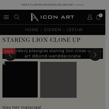
ONZE KLANTEN BEOORDELEN ONS MET: ⭐⭐⭐⭐⭐
0
HOME
DIEREN
LEEUW
STARING LION CLOSE UP
SALE
Kies het materiaal