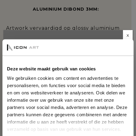
ALUMINIUM DIBOND 3MM:
Artwork vervaardigd op glossy aluminium
dibond, afgewerkt met een UV-bestendige
X
coating voor een duurzaam effect en extra
5% KORTING OP JE
dieptewerking waardoor deze prachtige
EERSTE ORDER?
eyecatcher echt tot leven komt! Het
kunstwerk wordt aan de achterzijde
rondom voorzien van een sterk aluminium
Deze website maakt gebruik van cookies
Schrijf je in voor onze nieuwsbrief.
ophang profiel van 1,5 cm dik. Hierdoor
We gebruiken cookies om content en advertenties te
krijgt het kunstwerk een zwevend effect.
NAAM
(VEREIST)
personaliseren, om functies voor social media te bieden
Doordat het profiel op 5cm uit de rand
Voornaam
en om ons websiteverkeer te analyseren. Ook delen we
wordt verlijmd, is het vanaf de zijkant niet
informatie over uw gebruik van onze site met onze
zichtbaar. Het achterprofiel zorgt tevens
partners voor social media, adverteren en analyse. Deze
voor extra stabiliteit en voorkomt dat het
Achternaam
partners kunnen deze gegevens combineren met andere
paneel krom kan trekken.
informatie die u aan ze heeft verstrekt of die ze hebben
verzameld op basis van uw gebruik van hun services.
PLEXIGLAS 5MM: