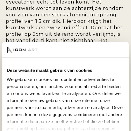
eyecatcher echt tot leven komt! Het
kunstwerk wordt aan de achterzijde rondom
voorzien van een sterk aluminium ophang
profiel van 1,5 cm dik. Hierdoor krijgt het
kunstwerk een zwevend effect. Doordat het
profiel op 5cm uit de rand wordt verlijmd, is
het vanaf de zijkant niet zichtbaar. Het
achterprofiel zorgt tevens voor extra
stabiliteit en voorkomt dat het paneel krom
kan trekken.
Deze website maakt gebruik van cookies
PLEXIGLAS 5MM:
We gebruiken cookies om content en advertenties te
personaliseren, om functies voor social media te bieden
en om ons websiteverkeer te analyseren. Ook delen we
De foto wordt op Fuji fotopapier geprint en
informatie over uw gebruik van onze site met onze
vervolgens afgewerkt met 5mm hoogglans
partners voor social media, adverteren en analyse. Deze
plexiglas van 5mm dik. Door het plexiglas
partners kunnen deze gegevens combineren met andere
worden de kleuren vele malen intenser en
informatie die u aan ze heeft verstrekt of die ze hebben
daardoor krijgt het een prachtig diepte-
effect. De 5mm dikke plexiglasplaat met de
verzameld op basis van uw gebruik van hun services.