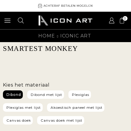
ACHTERAF BETALEN MOGELIJK
0
HOME
ICONIC ART
SMARTEST MONKEY
Kies het materiaal
Dibond
Dibond met lijst
Plexiglas
Plexiglas met lijst
Akoestisch paneel met lijst
Canvas doek
Canvas doek met lijst