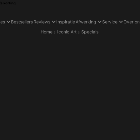
0% korting
ies
Bestsellers
Reviews
Inspiratie
Afwerking
Service
Over on
Home
Iconic Art
Specials