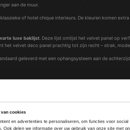
anger aan de muur.
 klassieke of hotel chique interieurs. De kleuren komen extra
warte luxe baklijst
. Deze lijst omlijst het velvet panel op v
t het velvet deco panel prachtig tot zijn recht – strak, mode
andaard geleverd met een ophangsysteem aan de achterzijd
t deco panel.
hte, fluweelachtige toplaag die zorgt voor een luxe uitstra
anger aan de muur.
 van cookies
 klassieke of hotel chique interieurs. De kleuren komen extra
ent en advertenties te personaliseren, om functies voor social
. Ook delen we informatie over uw gebruik van onze site met on