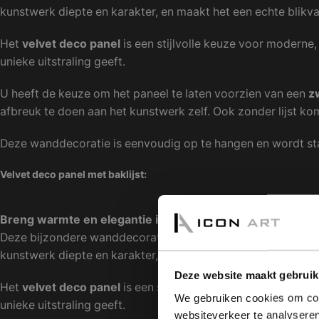
kunstwerk diepte en karakter, en maakt het een echte blikv
Het
velvet deco panel
is een stijlvolle keuze voor moderne,
unieke uitstraling geeft.
U heeft de keuze om het paneel te laten voorzien van een
z
afbreuk te doen aan het kunstwerk zelf. Ook zonder lijst kom
Deze wanddecoratie is eenvoudig op te hangen en wordt st
Velvet deco panel met baklijst:
Breng warmte en elegantie in uw interieur met een velve
Deze bijzondere wanddecoratie onderscheidt zich door de zac
kunstwerk diepte en karakter, en maakt het een echte blikv
Deze website maakt gebruik
Het
velvet deco panel
is een stijlvolle keuze voor moderne,
We gebruiken cookies om cont
unieke uitstraling geeft.
websiteverkeer te analyseren