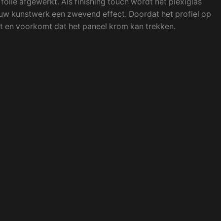
lie afgewerkt. Als finishing touch wordt het plexiglas
t uw kunstwerk een zwevend effect. Doordat het profiel op
teit en voorkomt dat het paneel krom kan trekken.