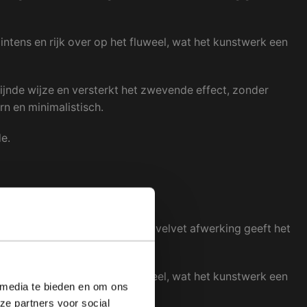
 intens en rijk over op het fluweel, wat het kunstwerk een
erfijnde wijze en versterkt het zwevende effect, zonder
rn en minimalistisch.
e.
ling en een subtiele glans. De velvet afwerking geeft het
 intens en rijk over op het fluweel, wat het kunstwerk een
 media te bieden en om ons
ze partners voor social