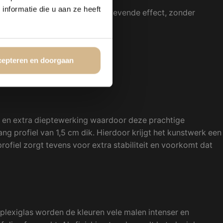
nformatie die u aan ze heeft
erfijnde wijze en versterkt het zwevende effect, zonder
rn en minimalistisch.
e.
epteren en doorgaan
 en extra dieptewerking waardoor deze prachtige
g profiel van 1,5 cm dik. Hierdoor krijgt het kunstwerk een
profiel zorgt tevens voor extra stabiliteit en voorkomt dat
plexiglas worden de kleuren vele malen intenser en