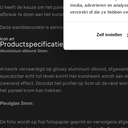
media, adverteren en analys
U heeft de keuze om het paneel te laten voorzien van een
z
verstrekt of die ze hebben v
afbreuk te doen aan het kunstwerk zelf. Ook zonder lijst kom
Deze wanddecoratie is eenvoudig op te hangen en wordt st
Zelf instellen
Icon art
Productspecificaties
Aluminium dibond 3mm:
Artwork vervaardigd op glossy aluminium dibond, afgewerk
eyecatcher echt tot leven komt! Het kunstwerk wordt aan de
zwevend effect. Doordat het profiel op 5cm uit de rand wordt
het paneel krom kan trekken.
Plexiglas 5mm:
De foto wordt op Fuji fotopapier geprint en vervolgens af