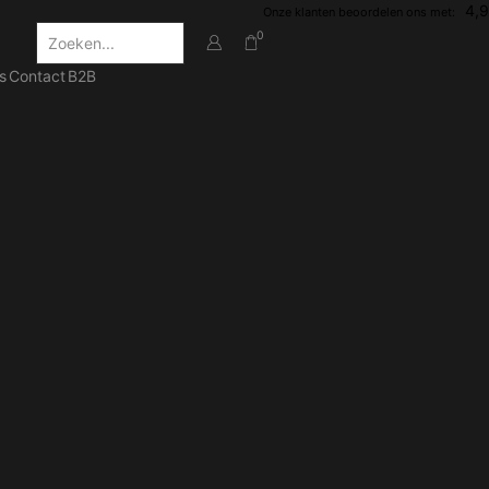
4,9
Onze klanten beoordelen ons met:
0
Invoer
zoeken
s
Contact
B2B