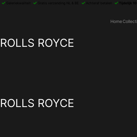
Galeriekwaliteit
Gratis verzending NL & BE
Achteraf betalen
Tijdelijk 1
Home
Collect
ROLLS ROYCE
ROLLS ROYCE