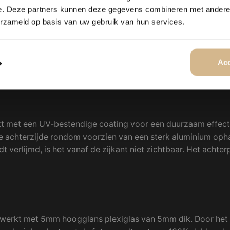
e. Deze partners kunnen deze gegevens combineren met andere i
warte luxe baklijst
. Deze lijst omlijst het velvet panel op v
erzameld op basis van uw gebruik van hun services.
t het velvet deco panel prachtig tot zijn recht – strak, mode
andaard geleverd met een ophangsysteem aan de achterzijd
Acc
t met een UV-bestendige coating voor een duurzaam effect
 achterzijde rondom voorzien van een sterk aluminium ophan
 verlijmd, is het vanaf de zijkant niet zichtbaar. Het achter
gewerkt met 5mm hoogglans plexiglas van 5mm dik. Door het 