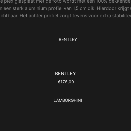
e plexiglasplaat met de foto wordt met een 100% dekkende fo
 een sterk aluminium profiel van 1,5 cm dik. Hierdoor krijg
zichtbaar. Het achter profiel zorgt tevens voor extra stabili
BENTLEY
Oorspronkelijke
Huidige
€
176,00
prijs
prijs
was:
is:
€195,00.
€176,00.