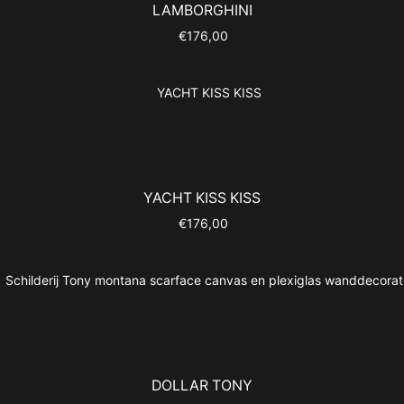
LAMBORGHINI
Oorspronkelijke
Huidige
€
176,00
prijs
prijs
was:
is:
€195,00.
€176,00.
YACHT KISS KISS
Oorspronkelijke
Huidige
€
176,00
prijs
prijs
was:
is:
€195,00.
€176,00.
DOLLAR TONY