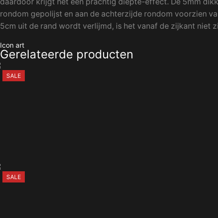
daardoor krijgt het een prachtig diepte-effect. De 5mm dikk
rondom gepolijst en aan de achterzijde rondom voorzien van
5cm uit de rand wordt verlijmd, is het vanaf de zijkant niet 
Icon art
Gerelateerde producten
SALE
SALE