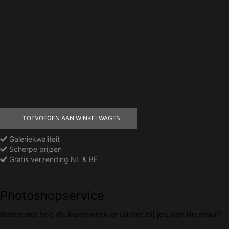
TOEVOEGEN AAN WINKELWAGEN
Galeriekwaliteit
Scherpe prijzen
Gratis verzending NL & BE
Photoshopservice
Benieuwd hoe dit kunstwerk er
uitziet bij jou aan de muur
?