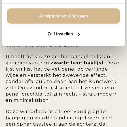
en karakter, en maakt het een echte
blikvanger aan de muur.
Accepteren en doorgaan
Het
velvet deco panel
is een stijlvolle keuze
voor moderne, klassieke of hotel chique
interieurs. De kleuren komen extra intens en
Zelf instellen
rijk over op het fluweel, wat het kunstwerk
een unieke uitstraling geeft.
U heeft de keuze om het paneel te laten
voorzien van een
zwarte luxe baklijst
. Deze
lijst omlijst het velvet panel op verfijnde
wijze en versterkt het zwevende effect,
zonder afbreuk te doen aan het kunstwerk
zelf. Ook zonder lijst komt het velvet deco
panel prachtig tot zijn recht – strak, modern
en minimalistisch.
Deze wanddecoratie is eenvoudig op te
hangen en wordt standaard geleverd met
een ophangsysteem aan de achterzijde.