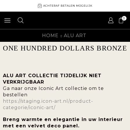
ACHTERAF BETALEN MOGELIJK
0
HOME
ALU ART
ONE HUNDRED DOLLARS BRONZE
ALU ART COLLECTIE TIJDELIJK NIET
VERKRIJGBAAR
Ga naar onze Iconic Art collectie om te
bestellen
https://staging.icon-art.nl/product-
categorie/iconic-art/
Breng warmte en elegantie in uw interieur
met een velvet deco panel.