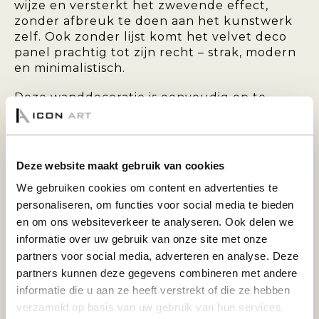
wijze en versterkt het zwevende effect,
zonder afbreuk te doen aan het kunstwerk
zelf. Ook zonder lijst komt het velvet deco
panel prachtig tot zijn recht – strak, modern
en minimalistisch.
Deze wanddecoratie is eenvoudig op te
hangen en wordt standaard geleverd met
een ophangsysteem aan de achterzijde.
Deze website maakt gebruik van cookies
VELVET DECO PANEL MET BAKLIJST:
We gebruiken cookies om content en advertenties te
personaliseren, om functies voor social media te bieden
Breng warmte en elegantie in uw
en om ons websiteverkeer te analyseren. Ook delen we
interieur met een velvet deco panel.
informatie over uw gebruik van onze site met onze
Deze bijzondere wanddecoratie
partners voor social media, adverteren en analyse. Deze
onderscheidt zich door de zachte,
partners kunnen deze gegevens combineren met andere
fluweelachtige toplaag die zorgt voor een
informatie die u aan ze heeft verstrekt of die ze hebben
luxe uitstraling en een subtiele glans. De
verzameld op basis van uw gebruik van hun services.
velvet afwerking geeft het kunstwerk diepte