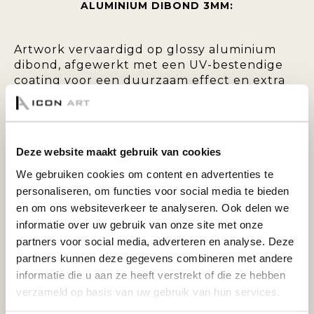
ALUMINIUM DIBOND 3MM:
Artwork vervaardigd op glossy aluminium
dibond, afgewerkt met een UV-bestendige
coating voor een duurzaam effect en extra
dieptewerking waardoor deze prachtige
eyecatcher echt tot leven komt! Het
kunstwerk wordt aan de achterzijde rondom
voorzien van een sterk aluminium ophang
Deze website maakt gebruik van cookies
profiel van 1,5 cm dik. Hierdoor krijgt het
kunstwerk een zwevend effect. Doordat het
We gebruiken cookies om content en advertenties te
profiel op 5cm uit de rand wordt verlijmd, is
personaliseren, om functies voor social media te bieden
het vanaf de zijkant niet zichtbaar. Het
en om ons websiteverkeer te analyseren. Ook delen we
achterprofiel zorgt tevens voor extra
informatie over uw gebruik van onze site met onze
stabiliteit en voorkomt dat het paneel krom
partners voor social media, adverteren en analyse. Deze
kan trekken.
partners kunnen deze gegevens combineren met andere
informatie die u aan ze heeft verstrekt of die ze hebben
verzameld op basis van uw gebruik van hun services.
PLEXIGLAS 5MM: