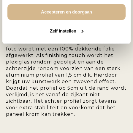
De foto wordt op Fuji fotopapier geprint en
Accepteren en doorgaan
vervolgens afgewerkt met 5mm hoogglans
plexiglas van 5mm dik. Door het plexiglas
worden de kleuren vele malen intenser en
Zelf instellen
daardoor krijgt het een prachtig diepte-
effect. De 5mm dikke plexiglasplaat met de
foto wordt met een 100% dekkende folie
afgewerkt. Als finishing touch wordt het
plexiglas rondom gepolijst en aan de
achterzijde rondom voorzien van een sterk
aluminium profiel van 1,5 cm dik. Hierdoor
krijgt uw kunstwerk een zwevend effect.
Doordat het profiel op 5cm uit de rand wordt
verlijmd, is het vanaf de zijkant niet
zichtbaar. Het achter profiel zorgt tevens
voor extra stabiliteit en voorkomt dat het
paneel krom kan trekken.