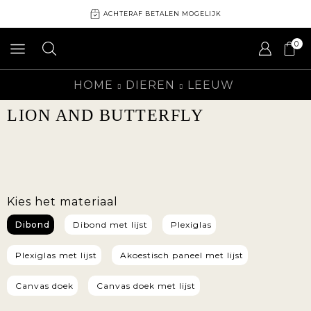
ACHTERAF BETALEN MOGELIJK
0
HOME
DIEREN
LEEUW
LION AND BUTTERFLY
Kies het materiaal
Dibond
Dibond met lijst
Plexiglas
Plexiglas met lijst
Akoestisch paneel met lijst
Canvas doek
Canvas doek met lijst