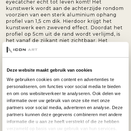
eyecatcher echt tot leven komt! Het
kunstwerk wordt aan de achterzijde rondom
voorzien van een sterk aluminium ophang
profiel van 1,5 cm dik. Hierdoor krijgt het
kunstwerk een zwevend effect. Doordat het
profiel op 5cm uit de rand wordt verlijmd, is
het vanaf de zijkant niet zichtbaar. Het
achterprofiel zorgt tevens voor extra
stabiliteit en voorkomt dat het paneel krom
kan trekken.
Deze website maakt gebruik van cookies
PLEXIGLAS 5MM:
We gebruiken cookies om content en advertenties te
personaliseren, om functies voor social media te bieden
en om ons websiteverkeer te analyseren. Ook delen we
De foto wordt op Fuji fotopapier geprint en
informatie over uw gebruik van onze site met onze
vervolgens afgewerkt met 5mm hoogglans
partners voor social media, adverteren en analyse. Deze
plexiglas van 5mm dik. Door het plexiglas
partners kunnen deze gegevens combineren met andere
worden de kleuren vele malen intenser en
informatie die u aan ze heeft verstrekt of die ze hebben
daardoor krijgt het een prachtig diepte-
effect. De 5mm dikke plexiglasplaat met de
verzameld op basis van uw gebruik van hun services.