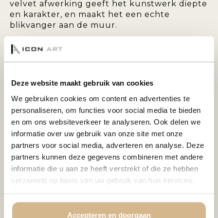
velvet afwerking geeft het kunstwerk diepte
en karakter, en maakt het een echte
blikvanger aan de muur.
Het
velvet deco panel
is een stijlvolle keuze
voor moderne, klassieke of hotel chique
interieurs. De kleuren komen extra intens en
rijk over op het fluweel, wat het kunstwerk
Deze website maakt gebruik van cookies
een unieke uitstraling geeft.
We gebruiken cookies om content en advertenties te
U heeft de keuze om het paneel te laten
personaliseren, om functies voor social media te bieden
voorzien van een
zwarte luxe baklijst
. Deze
en om ons websiteverkeer te analyseren. Ook delen we
lijst omlijst het velvet panel op verfijnde
informatie over uw gebruik van onze site met onze
wijze en versterkt het zwevende effect,
partners voor social media, adverteren en analyse. Deze
zonder afbreuk te doen aan het kunstwerk
partners kunnen deze gegevens combineren met andere
zelf. Ook zonder lijst komt het velvet deco
informatie die u aan ze heeft verstrekt of die ze hebben
panel prachtig tot zijn recht – strak, modern
verzameld op basis van uw gebruik van hun services.
en minimalistisch.
Deze wanddecoratie is eenvoudig op te
hangen en wordt standaard geleverd met
Accepteren en doorgaan