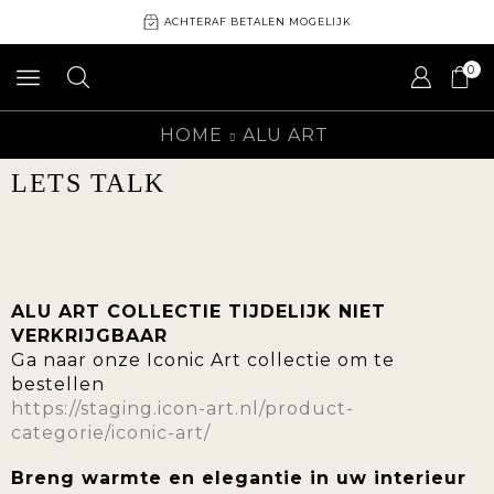
ACHTERAF BETALEN MOGELIJK
0
HOME
ALU ART
LETS TALK
ALU ART COLLECTIE TIJDELIJK NIET
VERKRIJGBAAR
Ga naar onze Iconic Art collectie om te
bestellen
https://staging.icon-art.nl/product-
categorie/iconic-art/
Breng warmte en elegantie in uw interieur