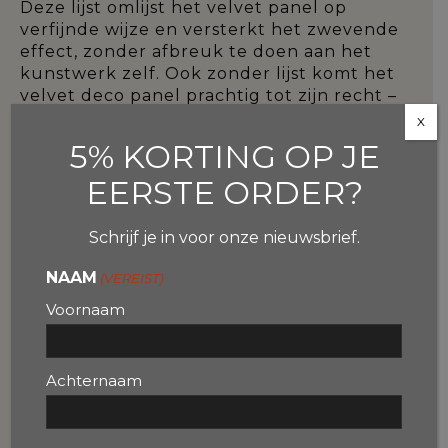
Deze lijst omlijst het velvet panel op
verfijnde wijze en versterkt het zwevende
effect, zonder afbreuk te doen aan het
kunstwerk zelf. Ook zonder lijst komt het
velvet deco panel prachtig tot zijn recht –
strak, modern en minimalistisch.
X
5% KORTING OP JE
Deze wanddecoratie is eenvoudig op te
hangen en wordt standaard geleverd met
EERSTE ORDER?
een ophangsysteem aan de achterzijde.
Schrijf je in voor onze nieuwsbrief.
VELVET DECO PANEL MET BAKLIJST:
NAAM
(VEREIST)
Voornaam
Breng warmte en elegantie in uw
interieur met een velvet deco panel.
Deze bijzondere wanddecoratie
Achternaam
onderscheidt zich door de zachte,
fluweelachtige toplaag die zorgt voor een
luxe uitstraling en een subtiele glans. De