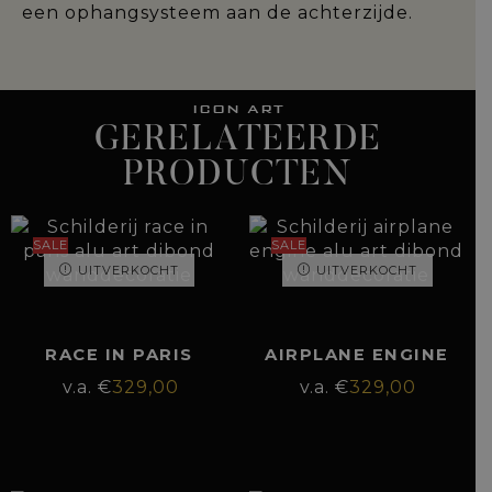
een ophangsysteem aan de achterzijde.
ICON ART
GERELATEERDE
PRODUCTEN
SALE
SALE
UITVERKOCHT
UITVERKOCHT
RACE IN PARIS
AIRPLANE ENGINE
€
329,00
€
329,00