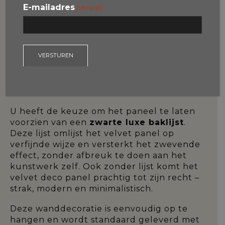
velvet afwerking geeft het kunstwerk
E-mailadres
(Vereist)
diepte en karakter, en maakt het een echte
blikvanger aan de muur.
Het
velvet deco panel
is een stijlvolle
keuze voor moderne, klassieke of hotel
chique interieurs. De kleuren komen extra
intens en rijk over op het fluweel, wat het
kunstwerk een unieke uitstraling geeft.
U heeft de keuze om het paneel te laten
voorzien van een
zwarte luxe baklijst
.
Deze lijst omlijst het velvet panel op
verfijnde wijze en versterkt het zwevende
effect, zonder afbreuk te doen aan het
kunstwerk zelf. Ook zonder lijst komt het
velvet deco panel prachtig tot zijn recht –
strak, modern en minimalistisch.
Deze wanddecoratie is eenvoudig op te
hangen en wordt standaard geleverd met