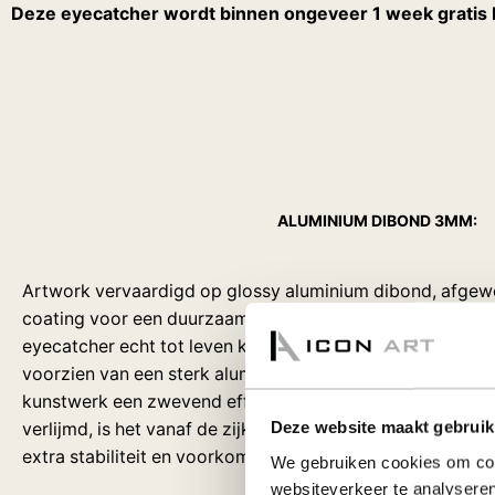
Deze eyecatcher wordt binnen ongeveer 1 week gratis bi
ALUMINIUM DIBOND 3MM:
Artwork vervaardigd op glossy aluminium dibond, afgew
coating voor een duurzaam effect en extra dieptewerkin
eyecatcher echt tot leven komt! Het kunstwerk wordt aa
voorzien van een sterk aluminium ophang profiel van 1,5 c
kunstwerk een zwevend effect. Doordat het profiel op 5c
Deze website maakt gebruik
verlijmd, is het vanaf de zijkant niet zichtbaar. Het achte
extra stabiliteit en voorkomt dat het paneel krom kan tre
We gebruiken cookies om cont
websiteverkeer te analyseren