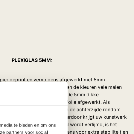
PLEXIGLAS 5MM:
apier geprint en vervolgens afgewerkt met 5mm
 dik. Door het plexiglas worden de kleuren vele malen
het een prachtig diepte-effect. De 5mm dikke
wordt met een 100% dekkende folie afgewerkt. Als
exiglas rondom gepolijst en aan de achterzijde rondom
nium profiel van 1,5 cm dik. Hierdoor krijgt uw kunstwerk
het profiel op 5cm uit de rand wordt verlijmd, is het
 media te bieden en om ons
r. Het achter profiel zorgt tevens voor extra stabiliteit en
ze partners voor social