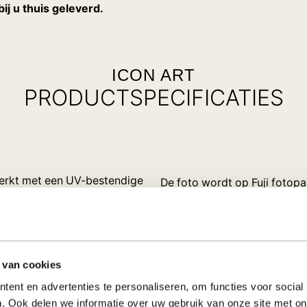
j u thuis geleverd.
ICON ART
PRODUCTSPECIFICATIES
erkt met een UV-bestendige
De foto wordt op Fuji fotop
g waardoor deze prachtige
hoogglans plexiglas van 5mm
n de achterzijde rondom
intenser en daardoor krijgt 
m dik. Hierdoor krijgt het
plexiglasplaat met de foto 
m uit de rand wordt
finishing touch wordt het pl
 van cookies
rprofiel zorgt tevens voor
voorzien van een sterk alumi
kken.
een zwevend effect. Doordat 
ent en advertenties te personaliseren, om functies voor social
vanaf de zijkant niet zichtbaa
. Ook delen we informatie over uw gebruik van onze site met on