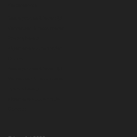
Klantenservice
Bestelproces & levertijd
Verzenden & retourneren
Privacybeleid
Algemene voorwaarden
Contact
Bestelproces & levertijd
Verzenden & retourneren
Privacybeleid
Algemene voorwaarden
Contact