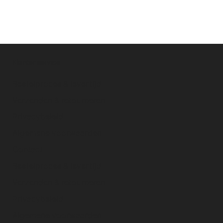
Klantenservice
Bestelproces & levertijd
Verzenden & retourneren
Privacybeleid
Algemene voorwaarden
Contact
Bestelproces & levertijd
Verzenden & retourneren
Privacybeleid
Algemene voorwaarden