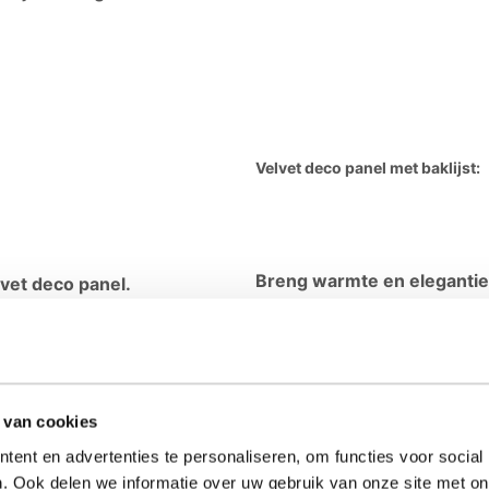
Velvet deco panel met baklijst:
Breng warmte en elegantie 
vet deco panel.
Deze bijzondere wanddecorat
e zachte, fluweelachtige
toplaag die zorgt voor een lu
e glans. De velvet afwerking
geeft het kunstwerk diepte e
 echte blikvanger aan de
muur.
 van cookies
Het
velvet deco panel
is een
e, klassieke of hotel chique
ent en advertenties te personaliseren, om functies voor social
interieurs. De kleuren komen 
et fluweel, wat het
. Ook delen we informatie over uw gebruik van onze site met on