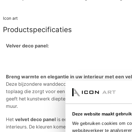
Icon art
Productspecificaties
Velver deco panel:
Breng warmte en elegantie in uw interieur met een vel
Deze bijzondere wanddecoratie onderscheidt zich door d
toplaag die zorgt voor een luxe uitstraling en een subtiel
geeft het kunstwerk diepte en karakter, en maakt het een
muur.
Deze website maakt gebruik
Het
velvet deco panel
is een stijlvolle keuze voor modern
We gebruiken cookies om cont
interieurs. De kleuren komen extra intens en rijk over op h
websiteverkeer te analyseren