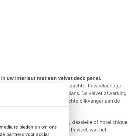
in uw interieur met een velvet deco panel.
ie onderscheidt zich door de zachte, fluweelachtige
xe uitstraling en een subtiele glans. De velvet afwerking
n karakter, en maakt het een echte blikvanger aan de
 stijlvolle keuze voor moderne, klassieke of hotel chique
 media te bieden en om ons
extra intens en rijk over op het fluweel, wat het
ze partners voor social