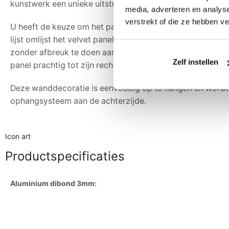
kunstwerk een unieke uitstraling geeft.
media, adverteren en analys
verstrekt of die ze hebben v
U heeft de keuze om het paneel te laten voorzien van ee
lijst omlijst het velvet panel op verfijnde wijze en verste
zonder afbreuk te doen aan het kunstwerk zelf. Ook zonde
Zelf instellen
panel prachtig tot zijn recht – strak, modern en minimalist
Deze wanddecoratie is eenvoudig op te hangen en wordt
ophangsysteem aan de achterzijde.
Icon art
Productspecificaties
Aluminium dibond 3mm: