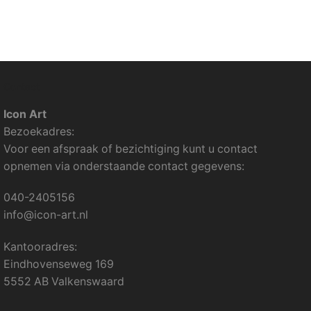
Contact
Icon Art
Bezoekadres:
Voor een afspraak of bezichtiging kunt u contact
opnemen via onderstaande contact gegevens:
040-2405156
info@icon-art.nl
Kantooradres:
Eindhovenseweg 169
5552 AB Valkenswaard