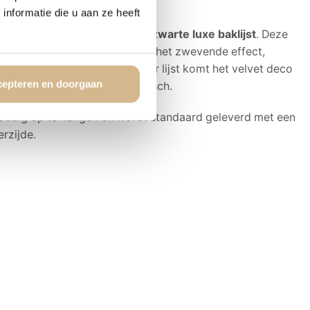
ling geeft.
nformatie die u aan ze heeft
eel te laten voorzien van een
zwarte luxe baklijst
. Deze
l op verfijnde wijze en versterkt het zwevende effect,
et kunstwerk zelf. Ook zonder lijst komt het velvet deco
epteren en doorgaan
 – strak, modern en minimalistisch.
oudig op te hangen en wordt standaard geleverd met een
rzijde.