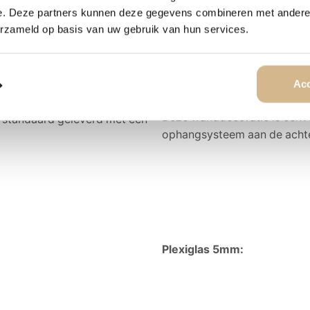
kunstwerk een unieke uitstra
e. Deze partners kunnen deze gegevens combineren met andere i
erzameld op basis van uw gebruik van hun services.
U heeft de keuze om het pan
n
zwarte luxe baklijst
. Deze
lijst omlijst het velvet pane
rkt het zwevende effect,
zonder afbreuk te doen aan h
r lijst komt het velvet deco
Acc
panel prachtig tot zijn recht
isch.
Deze wanddecoratie is eenv
 standaard geleverd met een
ophangsysteem aan de achte
Plexiglas 5mm: