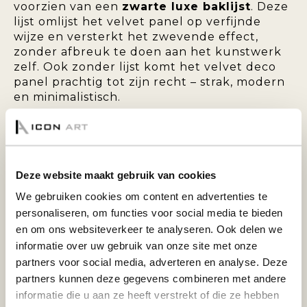
voorzien van een
zwarte luxe baklijst
. Deze
lijst omlijst het velvet panel op verfijnde
wijze en versterkt het zwevende effect,
zonder afbreuk te doen aan het kunstwerk
zelf. Ook zonder lijst komt het velvet deco
panel prachtig tot zijn recht – strak, modern
en minimalistisch.
Deze wanddecoratie is eenvoudig op te
hangen en wordt standaard geleverd met
een ophangsysteem aan de achterzijde.
Deze website maakt gebruik van cookies
VELVET DECO PANEL MET BAKLIJST:
We gebruiken cookies om content en advertenties te
personaliseren, om functies voor social media te bieden
en om ons websiteverkeer te analyseren. Ook delen we
Breng warmte en elegantie in uw
informatie over uw gebruik van onze site met onze
interieur met een velvet deco panel.
partners voor social media, adverteren en analyse. Deze
Deze bijzondere wanddecoratie
partners kunnen deze gegevens combineren met andere
onderscheidt zich door de zachte,
informatie die u aan ze heeft verstrekt of die ze hebben
fluweelachtige toplaag die zorgt voor een