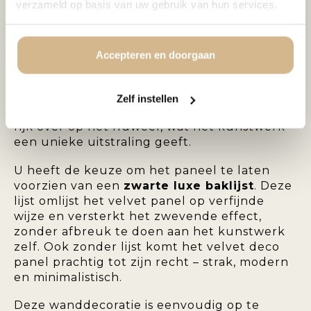
verzameld op basis van uw gebruik van hun services.
luxe uitstraling en een subtiele glans. De
velvet afwerking geeft het kunstwerk diepte
en karakter, en maakt het een echte
blikvanger aan de muur.
Accepteren en doorgaan
Het
velvet deco panel
is een stijlvolle keuze
voor moderne, klassieke of hotel chique
Zelf instellen
interieurs. De kleuren komen extra intens en
rijk over op het fluweel, wat het kunstwerk
een unieke uitstraling geeft.
U heeft de keuze om het paneel te laten
voorzien van een
zwarte luxe baklijst
. Deze
lijst omlijst het velvet panel op verfijnde
wijze en versterkt het zwevende effect,
zonder afbreuk te doen aan het kunstwerk
zelf. Ook zonder lijst komt het velvet deco
panel prachtig tot zijn recht – strak, modern
en minimalistisch.
Deze wanddecoratie is eenvoudig op te