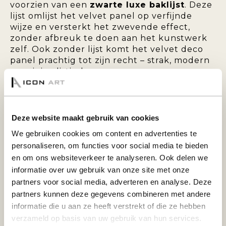
voorzien van een
zwarte luxe baklijst
. Deze
lijst omlijst het velvet panel op verfijnde
wijze en versterkt het zwevende effect,
zonder afbreuk te doen aan het kunstwerk
zelf. Ook zonder lijst komt het velvet deco
panel prachtig tot zijn recht – strak, modern
en minimalistisch.
Deze wanddecoratie is eenvoudig op te
hangen en wordt standaard geleverd met
een ophangsysteem aan de achterzijde.
Deze website maakt gebruik van cookies
We gebruiken cookies om content en advertenties te
VELVET DECO PANEL MET BAKLIJST:
personaliseren, om functies voor social media te bieden
en om ons websiteverkeer te analyseren. Ook delen we
informatie over uw gebruik van onze site met onze
Breng warmte en elegantie in uw
partners voor social media, adverteren en analyse. Deze
interieur met een velvet deco panel.
partners kunnen deze gegevens combineren met andere
Deze bijzondere wanddecoratie
informatie die u aan ze heeft verstrekt of die ze hebben
onderscheidt zich door de zachte,
verzameld op basis van uw gebruik van hun services.
fluweelachtige toplaag die zorgt voor een