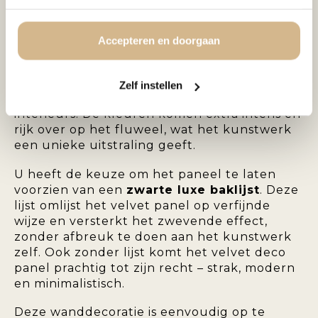
luxe uitstraling en een subtiele glans. De
velvet afwerking geeft het kunstwerk diepte
en karakter, en maakt het een echte
Accepteren en doorgaan
blikvanger aan de muur.
Het
velvet deco panel
is een stijlvolle keuze
Zelf instellen
voor moderne, klassieke of hotel chique
interieurs. De kleuren komen extra intens en
rijk over op het fluweel, wat het kunstwerk
een unieke uitstraling geeft.
U heeft de keuze om het paneel te laten
voorzien van een
zwarte luxe baklijst
. Deze
lijst omlijst het velvet panel op verfijnde
wijze en versterkt het zwevende effect,
zonder afbreuk te doen aan het kunstwerk
zelf. Ook zonder lijst komt het velvet deco
panel prachtig tot zijn recht – strak, modern
en minimalistisch.
Deze wanddecoratie is eenvoudig op te