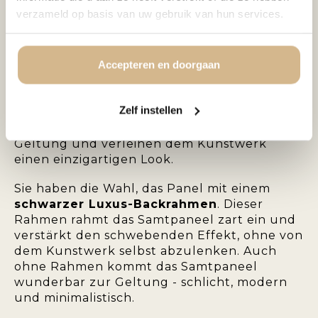
einen subtilen Schimmer sorgt. Die samtige
verzameld op basis van uw gebruik van hun services.
Oberfläche verleiht dem Kunstwerk Tiefe
und Charakter und macht es zu einem
echten Blickfang an der Wand.
Accepteren en doorgaan
Die
Samt-Dekopaneel
ist eine stilvolle Wahl
für moderne, klassische oder schicke
Zelf instellen
Hotelinterieurs. Die Farben kommen auf dem
Samt besonders intensiv und satt zur
Geltung und verleihen dem Kunstwerk
einen einzigartigen Look.
Sie haben die Wahl, das Panel mit einem
schwarzer Luxus-Backrahmen
. Dieser
Rahmen rahmt das Samtpaneel zart ein und
verstärkt den schwebenden Effekt, ohne von
dem Kunstwerk selbst abzulenken. Auch
ohne Rahmen kommt das Samtpaneel
wunderbar zur Geltung - schlicht, modern
und minimalistisch.