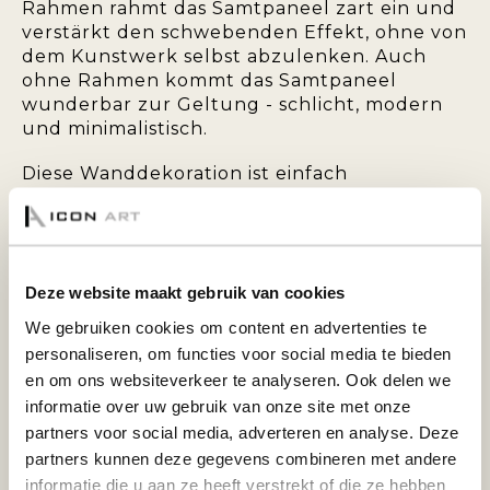
Rahmen rahmt das Samtpaneel zart ein und
verstärkt den schwebenden Effekt, ohne von
dem Kunstwerk selbst abzulenken. Auch
ohne Rahmen kommt das Samtpaneel
wunderbar zur Geltung - schlicht, modern
und minimalistisch.
Diese Wanddekoration ist einfach
aufzuhängen und wird standardmäßig mit
einem Aufhängesystem auf der Rückseite
geliefert.
Deze website maakt gebruik van cookies
DEKO-PANEEL AUS SAMT MIT BACKRAHMEN:
We gebruiken cookies om content en advertenties te
personaliseren, om functies voor social media te bieden
Bringen Sie Wärme und Eleganz in Ihr
en om ons websiteverkeer te analyseren. Ook delen we
Interieur mit einem Dekopaneel aus Samt.
informatie over uw gebruik van onze site met onze
Diese besondere Wanddekoration zeichnet
partners voor social media, adverteren en analyse. Deze
sich durch ihre weiche, samtige Oberschicht
partners kunnen deze gegevens combineren met andere
aus, die für ein luxuriöses Aussehen und
informatie die u aan ze heeft verstrekt of die ze hebben