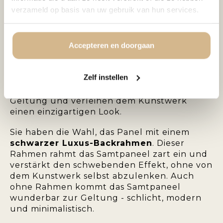
einen subtilen Schimmer sorgt. Die samtige
verzameld op basis van uw gebruik van hun services.
Oberfläche verleiht dem Kunstwerk Tiefe
und Charakter und macht es zu einem
echten Blickfang an der Wand.
Accepteren en doorgaan
Die
Samt-Dekopaneel
ist eine stilvolle Wahl
für moderne, klassische oder schicke
Zelf instellen
Hotelinterieurs. Die Farben kommen auf dem
Samt besonders intensiv und satt zur
Geltung und verleihen dem Kunstwerk
einen einzigartigen Look.
Sie haben die Wahl, das Panel mit einem
schwarzer Luxus-Backrahmen
. Dieser
Rahmen rahmt das Samtpaneel zart ein und
verstärkt den schwebenden Effekt, ohne von
dem Kunstwerk selbst abzulenken. Auch
ohne Rahmen kommt das Samtpaneel
wunderbar zur Geltung - schlicht, modern
und minimalistisch.