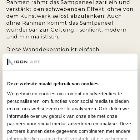
Rahmen rahmt das Samtpaneel zart ein und
verstärkt den schwebenden Effekt, ohne von
dem Kunstwerk selbst abzulenken. Auch
ohne Rahmen kommt das Samtpaneel
wunderbar zur Geltung - schlicht, modern
und minimalistisch.
Diese Wanddekoration ist einfach
aufzuhängen und wird standardmäßig mit
einem Aufhängesystem auf der Rückseite
geliefert.
Deze website maakt gebruik van cookies
DEKO-PANEEL AUS SAMT MIT BACKRAHMEN:
We gebruiken cookies om content en advertenties te
personaliseren, om functies voor social media te bieden
Bringen Sie Wärme und Eleganz in Ihr
en om ons websiteverkeer te analyseren. Ook delen we
Interieur mit einem Dekopaneel aus Samt.
informatie over uw gebruik van onze site met onze
Diese besondere Wanddekoration zeichnet
partners voor social media, adverteren en analyse. Deze
sich durch ihre weiche, samtige Oberschicht
partners kunnen deze gegevens combineren met andere
aus, die für ein luxuriöses Aussehen und
informatie die u aan ze heeft verstrekt of die ze hebben