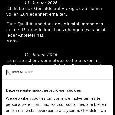
13. Januar 2026
Ich habe das Gemälde auf Plexiglas zu meiner
vollen Zufriedenheit erhalten.
Gute Qualität und dank des Aluminiumrahmens
auf der Rückseite leicht aufzuhängen (was nicht
jeder Anbieter hat).
Marco
11. Januar 2026
Es ist so schön, wenn etwas so herauskommt,
wie ich es mir vorgestellt habe. Danke, dass du
mit mir über die richtigen Proportionen
nachgedacht und meine Idee umgesetzt hast. Ich
bin sehr zufrieden mit meinem Kunstwerk auf
Aluminium-Dibond! Glücksbringer
Deze website maakt gebruik van cookies
Floris Bertels
We gebruiken cookies om content en advertenties te
personaliseren, om functies voor social media te bieden
8. Januar 2026
en om ons websiteverkeer te analyseren. Ook delen we
Wir haben Das letzte Abendmahl auf Plexiglas