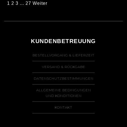
1
2
3
...
27
Weiter
KUNDENBETREUUNG
BESTELLVORGANG & LIEFERZEIT
VERSAND & RÜCKGABE
DATENSCHUTZBESTIMMUNGEN
ALLGEMEINE BEDINGUNGEN
UND KONDITIONEN
KONTAKT