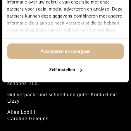
informatie over uw gebruik van onze site met onze
gekauft. Wurden von Lizzy über die Chatbox
partners voor social media, adverteren en analyse. Deze
super gut beraten. Gemälde wurde auch schön
partners kunnen deze gegevens combineren met andere
pünktlich geliefert. Allerdings, nach dem
informatie die u aan ze heeft verstrekt of die ze hebben
Auspacken Sonntag 7. Januar, schien es eine
verzameld op basis van uw gebruik van hun services.
kleine Beschädigung des Glases zu sein.
Caroline Geleijns
Accepteren en doorgaan
7. Januar 2026
Letztes Abendmahl mit berühmten Künstlern
gekauft
Zelf instellen
Geliefert innerhalb von 5 Tagen und was für ein
schönes Bild.
Gut verpackt und schnell und guter Kontakt mit
Lizzy.
Alles Lob!!!!
Caroline Geleijns