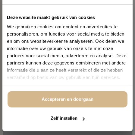
ERSTE
verzieht.
BESTELLUNG?
Deze website maakt gebruik van cookies
PLEXIGLAS 5MM:
Abonnieren Sie unseren Newsletter.
We gebruiken cookies om content en advertenties te
personaliseren, om functies voor social media te bieden
NAME
(ERFORDERLICH)
en om ons websiteverkeer te analyseren. Ook delen we
Vorname
informatie over uw gebruik van onze site met onze
partners voor social media, adverteren en analyse. Deze
partners kunnen deze gegevens combineren met andere
Nachname
informatie die u aan ze heeft verstrekt of die ze hebben
Das Foto wird auf Fuji-Fotopapier gedruckt
verzameld op basis van uw gebruik van hun services.
und anschließend mit 5 mm
hochglänzendem Plexiglas veredelt. Durch
E-Mail Adresse
(erforderlich)
das Plexiglas werden die Farben um ein
Accepteren en doorgaan
Vielfaches intensiver, was dem Bild eine
schöne Tiefenwirkung verleiht. Die 5 mm
dicke Plexiglasplatte mit dem Foto ist mit
Zelf instellen
einer undurchsichtigen Folie 100%
überzogen. Zum Abschluss wird das