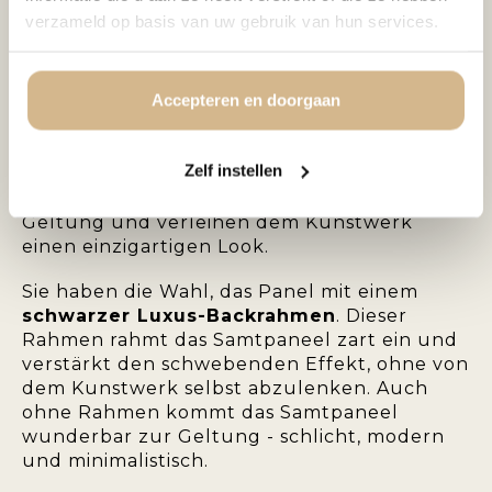
einen subtilen Schimmer sorgt. Die samtige
verzameld op basis van uw gebruik van hun services.
Oberfläche verleiht dem Kunstwerk Tiefe
und Charakter und macht es zu einem
echten Blickfang an der Wand.
Accepteren en doorgaan
Die
Samt-Dekopaneel
ist eine stilvolle Wahl
für moderne, klassische oder schicke
Zelf instellen
Hotelinterieurs. Die Farben kommen auf dem
Samt besonders intensiv und satt zur
Geltung und verleihen dem Kunstwerk
einen einzigartigen Look.
Sie haben die Wahl, das Panel mit einem
schwarzer Luxus-Backrahmen
. Dieser
Rahmen rahmt das Samtpaneel zart ein und
verstärkt den schwebenden Effekt, ohne von
dem Kunstwerk selbst abzulenken. Auch
ohne Rahmen kommt das Samtpaneel
wunderbar zur Geltung - schlicht, modern
und minimalistisch.