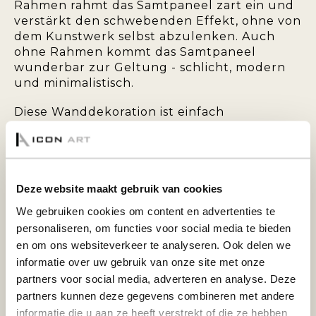
Rahmen rahmt das Samtpaneel zart ein und
verstärkt den schwebenden Effekt, ohne von
dem Kunstwerk selbst abzulenken. Auch
ohne Rahmen kommt das Samtpaneel
wunderbar zur Geltung - schlicht, modern
und minimalistisch.
Diese Wanddekoration ist einfach
aufzuhängen und wird standardmäßig mit
einem Aufhängesystem auf der Rückseite
geliefert.
Deze website maakt gebruik van cookies
DEKO-PANEEL AUS SAMT MIT BACKRAHMEN:
We gebruiken cookies om content en advertenties te
personaliseren, om functies voor social media te bieden
Bringen Sie Wärme und Eleganz in Ihr
en om ons websiteverkeer te analyseren. Ook delen we
Interieur mit einem Dekopaneel aus Samt.
informatie over uw gebruik van onze site met onze
Diese besondere Wanddekoration zeichnet
partners voor social media, adverteren en analyse. Deze
sich durch ihre weiche, samtige Oberschicht
partners kunnen deze gegevens combineren met andere
aus, die für ein luxuriöses Aussehen und
informatie die u aan ze heeft verstrekt of die ze hebben