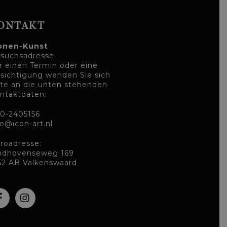
ONTAKT
onen-Kunst
suchsadresse:
r einen Termin oder eine
sichtigung wenden Sie sich
tte an die unten stehenden
ntaktdaten:
0-2405156
fo@icon-art.nl
roadresse:
ndhovenseweg 169
52 AB Valkenswaard