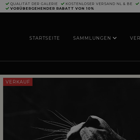
QUALITÄT DER GALERIE
KOSTENLOSER VERSAND NL & BE
VORÜBERGEHENDER RABATT VON 10%
STARTSEITE
SAMMLUNGEN
VE
VERKAUF