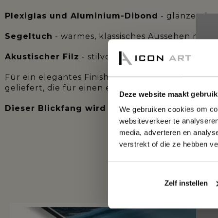
Plexiglas und Aluminium-Dibond
- glänzend od
Segeltuch
- warmes, klassisches Aussehen mit m
Akustischer Filz
- stilvoll und schalldicht, idea
Für ein elegantes Finish können Sie einen lux
geliefert, die für einen eleganten, schwebenden
Deze website maakt gebruik
Dieser Blickfang wird innerhalb von ca. 1 Wo
We gebruiken cookies om cont
websiteverkeer te analyseren
media, adverteren en analys
verstrekt of die ze hebben v
E
Zelf instellen
ALUMINIUM-DIBOND 3MM: