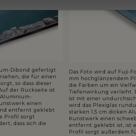
um-Dibond gefertigt
Das Foto wird auf Fuji-
sehen, die für einen
mm hochglänzendem Plex
orgt, so dass dieser
die Farben um ein Vielfa
uf der Rückseite ist
Tiefenwirkung verleiht. 
n Aluminium-
ist mit einer undurchsi
Kunstwerk einen
wird das Plexiglas rund
and entfernt geklebt
starken 1,5 cm dicken Al
e Profil sorgt
Kunstwerk einen schweb
ert, dass sich die
entfernt geklebt ist, ist 
Profil sorgt außerdem fü