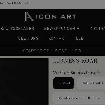
DANACH BEZAHLEN
RKAUFSSCHLAGER
BEWERTUNGEN
INSPIR
ÜBER UNS
KONTAKT
B2B
STARTSEITE
TIERE
LEO
LIONESS ROAR
Wählen Sie das Material
Dibond
Dibond mit 
Akustikpaneel mit Rahmen