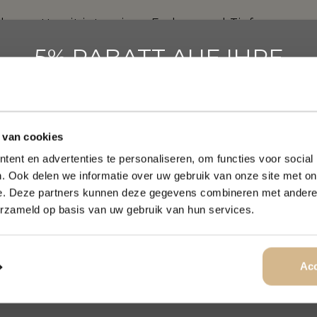
er matt, mit intensiven Farben und Tiefe.
5% RABATT AUF IHRE
alerischem Effekt.
ERSTE BESTELLUNG?
l für Ruhe und Erholung.
uriösen schwarzen Backrahmen wählen. Alle Kunst
Abonnieren Sie unseren Newsletter.
 Effekt an der Wand sorgt.
 van cookies
NAME
(ERFORDERLICH)
che kostenlos zu Ihnen nach Hause geliefert.
ent en advertenties te personaliseren, om functies voor social
Vorname
Nachname
. Ook delen we informatie over uw gebruik van onze site met on
e. Deze partners kunnen deze gegevens combineren met andere i
erzameld op basis van uw gebruik van hun services.
-Mail Adresse
(erforderlich)
IKONEN-KUNST
PRODUKTSPEZIFIKATIONE
Acc