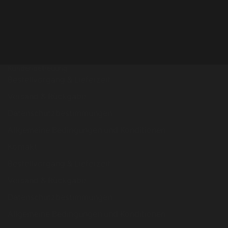
Kundenbetreuung
Bestellvorgang & Lieferzeit
Versand & Rückgabe
Datenschutzbestimmungen
Allgemeine Bedingungen und Konditionen
Kontakt
Bestellvorgang & Lieferzeit
Versand & Rückgabe
Datenschutzbestimmungen
Allgemeine Bedingungen und Konditionen