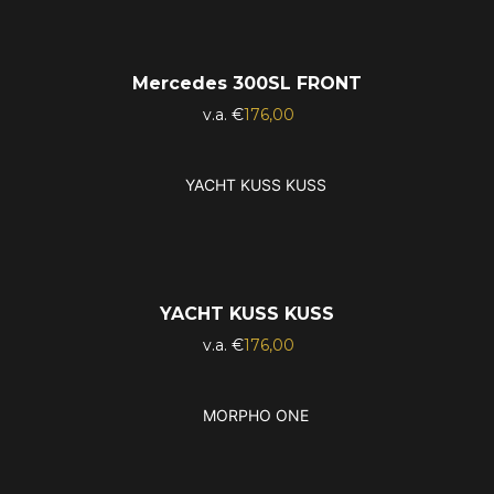
Mercedes 300SL FRONT
Ursprünglicher
Aktueller
€
176,00
Preis
Preis
war:
ist:
€195,00
€176,00.
YACHT KUSS KUSS
Ursprünglicher
Aktueller
€
176,00
Preis
Preis
war:
ist:
€195,00
€176,00.