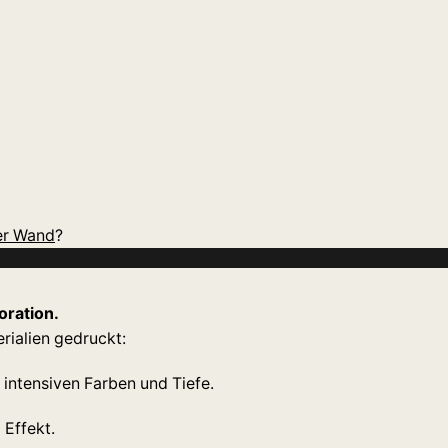
rer Wand
?
oration.
ialien gedruckt:
 intensiven Farben und Tiefe.
 Effekt.