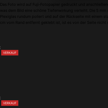
Das Foto wird auf Fuji-Fotopapier gedruckt und anschließen
was dem Bild eine schöne Tiefenwirkung verleiht. Die 5 mm 
Plexiglas rundum poliert und auf der Rückseite mit einem st
cm vom Rand entfernt geklebt ist, ist es von der Seite nicht 
VERKAUF
VERKAUF