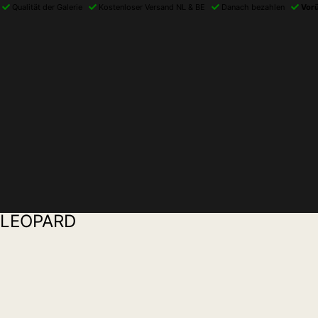
Qualität der Galerie
Kostenloser Versand NL & BE
Danach bezahlen
Vor
LEOPARD