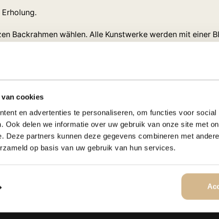
d Erholung.
zen Backrahmen wählen. Alle Kunstwerke werden mit einer Bli
s zu Ihnen nach Hause geliefert.
 van cookies
IKONEN-KUNST
PRODUKTSPEZIFIKATIONEN
ent en advertenties te personaliseren, om functies voor social
. Ook delen we informatie over uw gebruik van onze site met on
ALUMINIUM-DIBOND 3MM:
e. Deze partners kunnen deze gegevens combineren met andere i
tigt und mit einer UV-beständigen Beschichtung versehen, 
erzameld op basis van uw gebruik van hun services.
Leben erwacht! Auf der Rückseite ist das Kunstwerk mit eine
s Profil 5 cm vom Rand entfernt geklebt ist, ist es von der 
rzieht.
Acc
PLEXIGLAS 5MM: