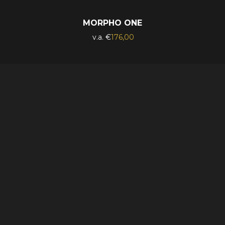
MORPHO ONE
Ursprünglicher
Aktueller
€
176,00
Preis
Preis
war:
ist:
€195,00
€176,00.