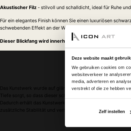
Akustischer Filz
- stilvoll und schalldicht, ideal für Ruhe un
Für ein elegantes Finish können Sie einen luxuriösen schwar
schwebenden Effekt an der Wand sorgt.
Dieser Blickfang wird innerhalb von ca. 1 Woche kostenlo
Deze website maakt gebruik
We gebruiken cookies om cont
websiteverkeer te analyseren
media, adverteren en analys
Das Kunstwerk wurde auf glänzendem Aluminium-Dibond gefer
verstrekt of die ze hebben v
Tiefe sorgt, so dass dieser schöne Blickfang wirklich zum 
Dadurch erhält das Kunstwerk einen schwebenden Effekt. Da da
zusätzliche Stabilität und verhindert, dass sich die Platte ve
Zelf instellen