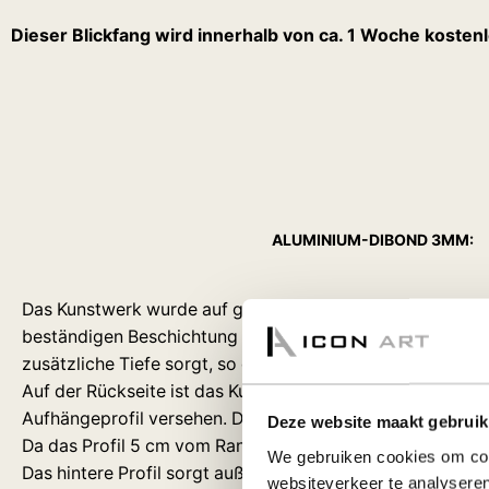
Dieser Blickfang wird innerhalb von ca. 1 Woche kostenl
ALUMINIUM-DIBOND 3MM:
Das Kunstwerk wurde auf glänzendem Aluminium-Dibond g
beständigen Beschichtung versehen, die für einen dauerh
zusätzliche Tiefe sorgt, so dass dieser schöne Blickfang
Auf der Rückseite ist das Kunstwerk mit einem starken 1
Aufhängeprofil versehen. Dadurch erhält das Kunstwerk 
Deze website maakt gebruik
Da das Profil 5 cm vom Rand entfernt geklebt ist, ist es vo
We gebruiken cookies om cont
Das hintere Profil sorgt außerdem für zusätzliche Stabilit
websiteverkeer te analyseren