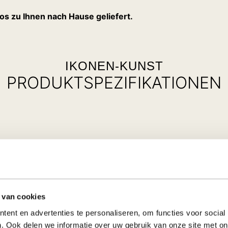
os zu Ihnen nach Hause geliefert.
IKONEN-KUNST
PRODUKTSPEZIFIKATIONEN
efertigt und mit einer UV-
Das Foto wird auf Fuji-Foto
aften Effekt und eine
hochglänzendem Plexiglas ve
 wirklich zum Leben erwacht!
Vielfaches intensiver, was d
,5 cm dicken Aluminium-
dicke Plexiglasplatte mit de
einen schwebenden Effekt.
überzogen. Zum Abschluss wi
 van cookies
n der Seite nicht sichtbar.
mit einem starken 1,5 cm dic
ent en advertenties te personaliseren, om functies voor social
ät und verhindert, dass sich
Kunstwerk einen schwebenden
. Ook delen we informatie over uw gebruik van onze site met on