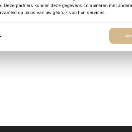
ist, ist es von der Seite nich
e. Deze partners kunnen deze gegevens combineren met andere i
zusätzliche Stabilität und ver
erzameld op basis van uw gebruik van hun services.
Acc
IKONEN-KUNST
ÄHNLICHE PRODUKTE