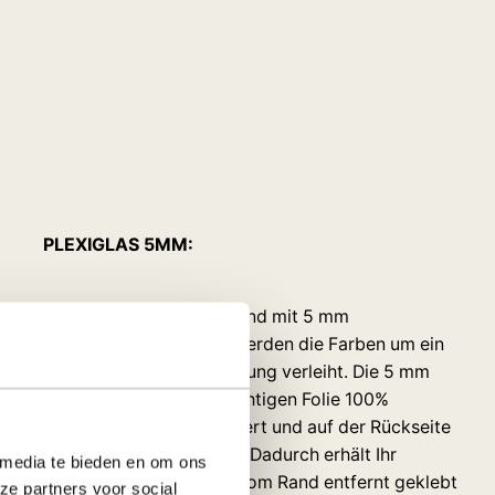
PLEXIGLAS 5MM:
papier gedruckt und anschließend mit 5 mm
redelt. Durch das Plexiglas werden die Farben um ein
em Bild eine schöne Tiefenwirkung verleiht. Die 5 mm
m Foto ist mit einer undurchsichtigen Folie 100%
rd das Plexiglas rundum poliert und auf der Rückseite
ken Aluminiumprofil versehen. Dadurch erhält Ihr
 media te bieden en om ons
 Effekt. Da das Profil 5 cm vom Rand entfernt geklebt
ze partners voor social