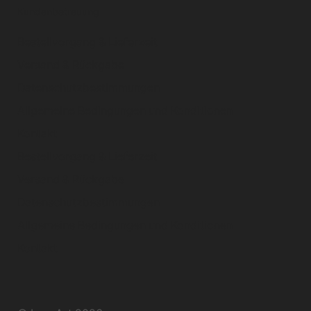
Kundenbetreuung
Bestellvorgang & Lieferzeit
Versand & Rückgabe
Datenschutzbestimmungen
Allgemeine Bedingungen und Konditionen
Kontakt
Bestellvorgang & Lieferzeit
Versand & Rückgabe
Datenschutzbestimmungen
Allgemeine Bedingungen und Konditionen
Kontakt