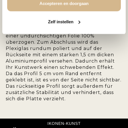
Accepteren en doorgaan
hochglänzendem Plexiglas veredelt. Durch
das Plexiglas werden die Farben um ein
Vielfaches intensiver, was dem Bild eine
Zelf instellen
schöne Tiefenwirkung verleiht. Die 5 mm
dicke Plexiglasplatte mit dem Foto ist mit
einer undurchsichtigen Folie 100%
überzogen. Zum Abschluss wird das
Plexiglas rundum poliert und auf der
Rückseite mit einem starken 1,5 cm dicken
Aluminiumprofil versehen. Dadurch erhält
Ihr Kunstwerk einen schwebenden Effekt.
Da das Profil 5 cm vom Rand entfernt
geklebt ist, ist es von der Seite nicht sichtbar.
Das rückseitige Profil sorgt außerdem für
zusätzliche Stabilität und verhindert, dass
sich die Platte verzieht.
IKONEN-KUNST