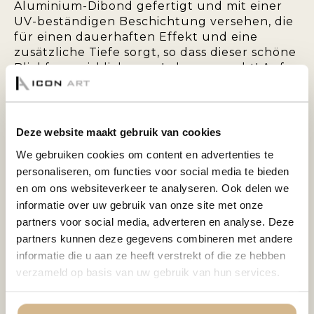
Aluminium-Dibond gefertigt und mit einer
UV-beständigen Beschichtung versehen, die
für einen dauerhaften Effekt und eine
zusätzliche Tiefe sorgt, so dass dieser schöne
Blickfang wirklich zum Leben erwacht! Auf
der Rückseite ist das Kunstwerk mit einem
starken 1,5 cm dicken Aluminium-
Aufhängeprofil versehen. Dadurch erhält das
Kunstwerk einen schwebenden Effekt. Da
Deze website maakt gebruik van cookies
das Profil 5 cm vom Rand entfernt geklebt
We gebruiken cookies om content en advertenties te
ist, ist es von der Seite nicht sichtbar. Das
personaliseren, om functies voor social media te bieden
hintere Profil sorgt außerdem für
en om ons websiteverkeer te analyseren. Ook delen we
zusätzliche Stabilität und verhindert, dass
informatie over uw gebruik van onze site met onze
sich die Platte verzieht.
partners voor social media, adverteren en analyse. Deze
partners kunnen deze gegevens combineren met andere
PLEXIGLAS 5MM:
informatie die u aan ze heeft verstrekt of die ze hebben
verzameld op basis van uw gebruik van hun services.
Das Foto wird auf Fuji-Fotopapier gedruckt
und anschließend mit 5 mm