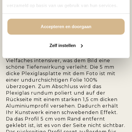
verzameld op basis van uw gebruik van hun services.
PLEXIGLAS 5MM:
Accepteren en doorgaan
Das Foto wird auf Fuji-Fotopapier gedruckt
und anschließend mit 5 mm
Zelf instellen
hochglänzendem Plexiglas veredelt. Durch
das Plexiglas werden die Farben um ein
Vielfaches intensiver, was dem Bild eine
schöne Tiefenwirkung verleiht. Die 5 mm
dicke Plexiglasplatte mit dem Foto ist mit
einer undurchsichtigen Folie 100%
überzogen. Zum Abschluss wird das
Plexiglas rundum poliert und auf der
Rückseite mit einem starken 1,5 cm dicken
Aluminiumprofil versehen. Dadurch erhält
Ihr Kunstwerk einen schwebenden Effekt.
Da das Profil 5 cm vom Rand entfernt
geklebt ist, ist es von der Seite nicht sichtbar.
Das rückseitige Profil sorgt außerdem für