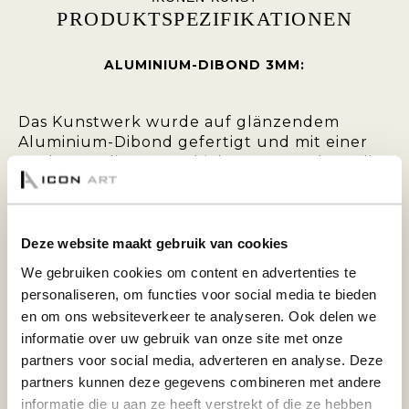
PRODUKTSPEZIFIKATIONEN
ALUMINIUM-DIBOND 3MM:
Das Kunstwerk wurde auf glänzendem
Aluminium-Dibond gefertigt und mit einer
UV-beständigen Beschichtung versehen, die
für einen dauerhaften Effekt und eine
zusätzliche Tiefe sorgt, so dass dieser schöne
Blickfang wirklich zum Leben erwacht! Auf
der Rückseite ist das Kunstwerk mit einem
Deze website maakt gebruik van cookies
starken 1,5 cm dicken Aluminium-
We gebruiken cookies om content en advertenties te
Aufhängeprofil versehen. Dadurch erhält das
personaliseren, om functies voor social media te bieden
Kunstwerk einen schwebenden Effekt. Da
en om ons websiteverkeer te analyseren. Ook delen we
das Profil 5 cm vom Rand entfernt geklebt
informatie over uw gebruik van onze site met onze
ist, ist es von der Seite nicht sichtbar. Das
partners voor social media, adverteren en analyse. Deze
hintere Profil sorgt außerdem für
partners kunnen deze gegevens combineren met andere
zusätzliche Stabilität und verhindert, dass
sich die Platte verzieht.
informatie die u aan ze heeft verstrekt of die ze hebben