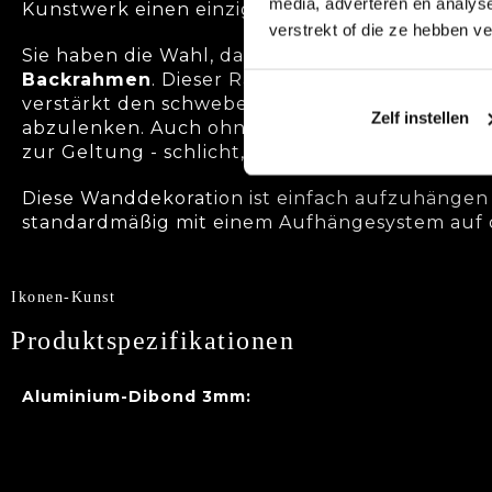
media, adverteren en analys
Kunstwerk einen einzigartigen Look.
verstrekt of die ze hebben v
Sie haben die Wahl, das Panel mit einem
schwa
Backrahmen
. Dieser Rahmen rahmt das Samtpa
verstärkt den schwebenden Effekt, ohne von 
Zelf instellen
abzulenken. Auch ohne Rahmen kommt das S
zur Geltung - schlicht, modern und minimalistis
Diese Wanddekoration ist einfach aufzuhängen
standardmäßig mit einem Aufhängesystem auf de
Ikonen-Kunst
Produktspezifikationen
Aluminium-Dibond 3mm: