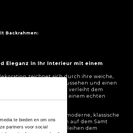
it Backrahmen:
 Eleganz in Ihr Interieur mit einem
koration zeichnet sich durch ihre weiche,
, die für ein luxuriöses Aussehen und einen
t. Die samtige Oberfläche verleiht dem
harakter und macht es zu einem echten
st eine stilvolle Wahl für moderne, klassische
 media te bieden en om ons
rieurs. Die Farben kommen auf dem Samt
ze partners voor social
 satt zur Geltung und verleihen dem