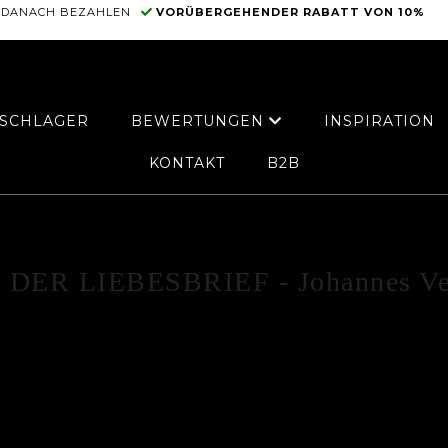
DANACH BEZAHLEN
VORÜBERGEHENDER RABATT VON 10%
SCHLAGER
BEWERTUNGEN
INSPIRATION
KONTAKT
B2B
STARTSEITE
IKONISCHE KUNST
DER LIEBESBRIEF - Johannes Ve