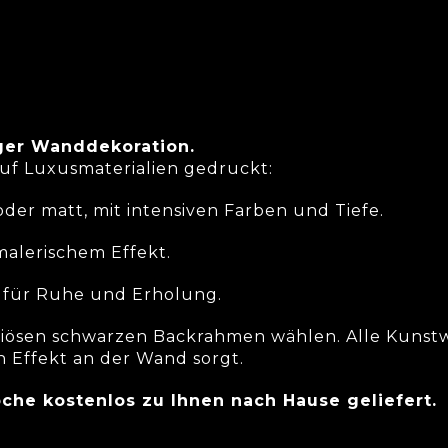
Photoshop-Dienstleistung
Ich bin neugierig, wie dieses Kunstwerk aussieht
iger Wanddekoration.
uf Luxusmaterialien gedruckt:
der matt, mit intensiven Farben und Tiefe.
malerischem Effekt.
eal für Ruhe und Erholung.
xuriösen schwarzen Backrahmen wählen. Alle Kuns
n Effekt an der Wand sorgt.
oche kostenlos zu Ihnen nach Hause geliefert.