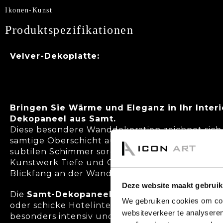
Ikonen-Kunst
Produktspezifikationen
Velver-Dekoplatte:
Bringen Sie Wärme und Eleganz in Ihr Inter
Dekopaneel aus Samt.
Diese besondere Wanddekoration zeichnet sich 
samtige Oberschicht aus, die für ein luxuriöse
subtilen Schimmer sorgt. Die samtige Oberfläc
Kunstwerk Tiefe und Charakter und macht es 
Blickfang an der Wand.
Deze website maakt gebruik
Die
Samt-Dekopaneel
ist eine stilvolle Wahl f
We gebruiken cookies om cont
oder schicke Hotelinterieurs. Die Farben kom
websiteverkeer te analyseren
besonders intensiv und satt zur Geltung und v