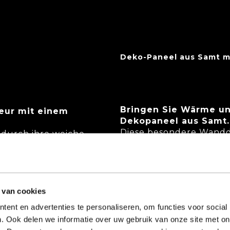
Deko-Paneel aus Samt m
Bringen Sie Wärme und
ieur mit einem
Dekopaneel aus Samt.
Diese besondere Wandde
durch ihre weiche,
samtige Oberschicht aus
s Aussehen und einen
subtilen Schimmer sorg
he verleiht dem
Kunstwerk Tiefe und C
zu einem echten
Blickfang an der Wand.
 van cookies
Die
Samt-Dekopaneel
i
ür moderne, klassische
ent en advertenties te personaliseren, om functies voor social
oder schicke Hotelinte
men auf dem Samt
. Ook delen we informatie over uw gebruik van onze site met on
besonders intensiv und
erleihen dem