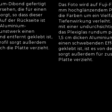
um-Dibond gefertigt
Das Foto wird auf Fuji
sehen, die für einen
mm hochglänzendem Ple
orgt, so dass dieser
die Farben um ein Vielf
uf der Rückseite ist
Tiefenwirkung verleiht.
n Aluminium-
mit einer undurchsicht
Kunstwerk einen
das Plexiglas rundum p
d entfernt geklebt ist,
1,5 cm dicken Aluminiu
 Profil sorgt außerdem
einen schwebenden Effe
ich die Platte verzieht.
geklebt ist, ist es von d
sorgt außerdem für zusät
Platte verzieht.