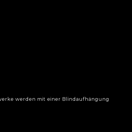
sieht an Ihrer Wand
?
twerke werden mit einer Blindaufhängung