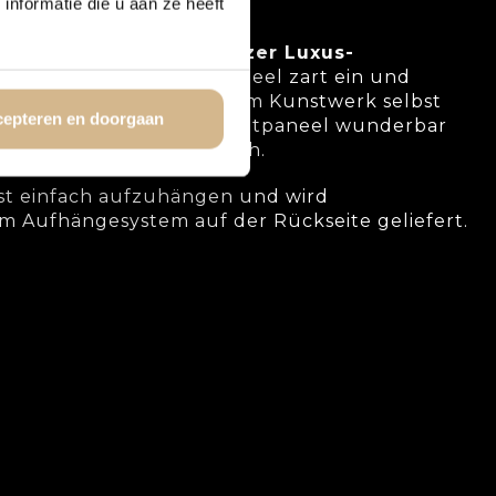
nformatie die u aan ze heeft
artigen Look.
s Panel mit einem
schwarzer Luxus-
ahmen rahmt das Samtpaneel zart ein und
nden Effekt, ohne von dem Kunstwerk selbst
epteren en doorgaan
e Rahmen kommt das Samtpaneel wunderbar
 modern und minimalistisch.
st einfach aufzuhängen und wird
m Aufhängesystem auf der Rückseite geliefert.