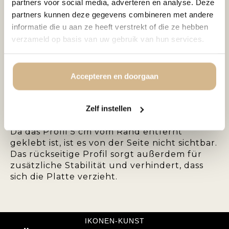
partners voor social media, adverteren en analyse. Deze
hochglänzendem Plexiglas veredelt. Durch
partners kunnen deze gegevens combineren met andere
das Plexiglas werden die Farben um ein
informatie die u aan ze heeft verstrekt of die ze hebben
Vielfaches intensiver, was dem Bild eine
verzameld op basis van uw gebruik van hun services.
schöne Tiefenwirkung verleiht. Die 5 mm
dicke Plexiglasplatte mit dem Foto ist mit
einer undurchsichtigen Folie 100%
überzogen. Zum Abschluss wird das
Accepteren en doorgaan
Plexiglas rundum poliert und auf der
Rückseite mit einem starken 1,5 cm dicken
Zelf instellen
Aluminiumprofil versehen. Dadurch erhält
Ihr Kunstwerk einen schwebenden Effekt.
Da das Profil 5 cm vom Rand entfernt
geklebt ist, ist es von der Seite nicht sichtbar.
Das rückseitige Profil sorgt außerdem für
zusätzliche Stabilität und verhindert, dass
sich die Platte verzieht.
IKONEN-KUNST