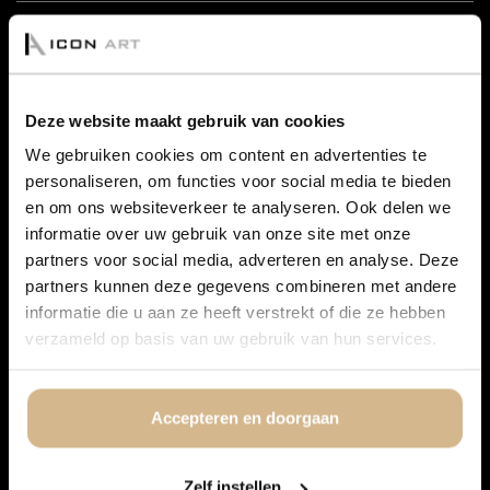
KUNDENBETREUUNG
Deze website maakt gebruik van cookies
BESTELLVORGANG &
We gebruiken cookies om content en advertenties te
LIEFERZEIT
personaliseren, om functies voor social media te bieden
VERSAND & RÜCKGABE
en om ons websiteverkeer te analyseren. Ook delen we
informatie over uw gebruik van onze site met onze
DATENSCHUTZBESTIMMUNGEN
partners voor social media, adverteren en analyse. Deze
partners kunnen deze gegevens combineren met andere
ALLGEMEINE BEDINGUNGEN
informatie die u aan ze heeft verstrekt of die ze hebben
UND KONDITIONEN
verzameld op basis van uw gebruik van hun services.
KONTAKT
Accepteren en doorgaan
Zelf instellen